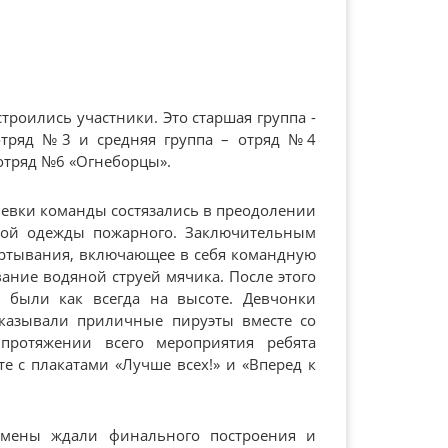
троились участники. Это старшая группа -
отряд №3 и средняя группа – отряд №4
 отряд №6 «Огнеборцы».
ьевки команды состязались в преодолении
евой одежды пожарного. Заключительным
вертывания, включающее в себя командную
ание водяной струей мячика. После этого
 были как всегда на высоте. Девчонки
казывали приличные пируэты вместе со
протяжении всего мероприятия ребята
те с плакатами «Лучше всех!» и «Вперед к
смены ждали финального построения и