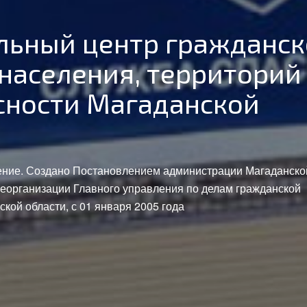
тра:
данской обороны, предупреждения чрезвычайных ситуаций
а, стихийных бедствий, эпидемий и ликвидации их последс
одных объектах в пределах своей компетенции.