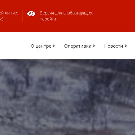
ей линии:
Версия для слабовидящих:
-91
перейти
О центре
Оперативка
Новости