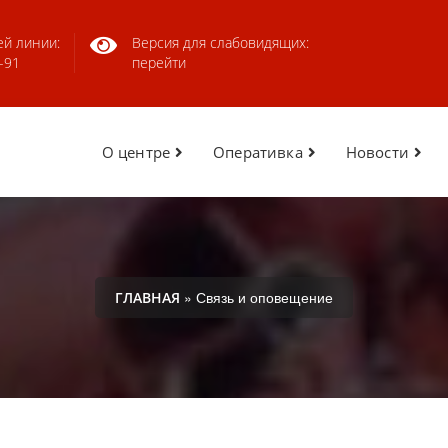
ей линии:
Версия для слабовидящих:
-91
перейти
О центре
Оперативка
Новости
» Связь и оповещение
ГЛАВНАЯ