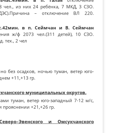
8час.49мин. в п. Талая
отключение
 чел., из них 24 ребёнка, 7 МКД, 3 СЗО.
ДЭС).Причина – отключение ВЛ 220.
с.42мин. в п. Сеймчан и В. Сеймчан
ения ж/ф 2073 чел.(311 детей), 10 СЗО.
 тех., 2 чел
но без осадков, ночью туман, ветер юго-
днем +11,+13 гр.
укчанского муниципальных округов.
ми туман, ветер юго-западный 7-12 м/с,
и прояснении +21,+26 гр.
Северо–Эвенского и Омсукчанского