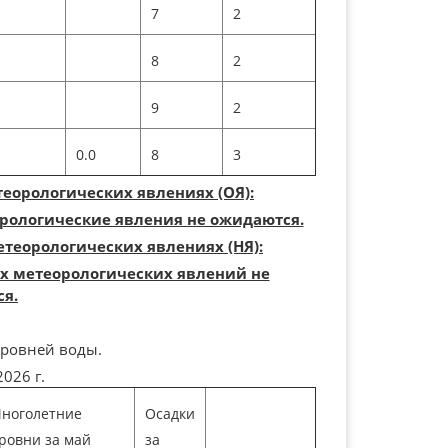
7
2
8
2
9
2
0.0
8
3
еорологических явлениях (ОЯ):
рологические явления не ожидаются.
теорологических явлениях (НЯ):
х метеорологических явлений не
я.
уровней воды.
026 г.
ноголетние
Осадки
ровни за май
за