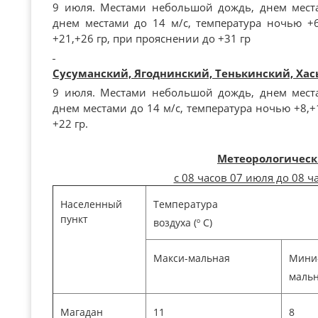
9 июля. Местами небольшой дождь, днем места
днем местами до 14 м/с, температура ночью +
+21,+26 гр, при прояснении до +31 гр
Сусуманский, Ягоднинский, Тенькинский, Ха
9 июля. Местами небольшой дождь, днем места
днем местами до 14 м/с, температура ночью +8,+1
+22 гр.
Метеорологическ
с 08 часов 07 июля до 08 ч
Населенный
Температура
пункт
воздуха (º С)
Макси-мальная
Мини
маль
Магадан
11
8