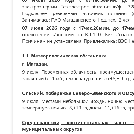
07 июля 2026 года с 07час.38мин. до 0
электроэнергии. Без электроснабжения ж/ф – 328
Подключен резервный источник питания (
Занималась: ПАО Магаданэнерго 1 ед. тех., 2 чел.
07 июля 2026 года с 17час.28мин. до 17ча
отключение э/энергии по ВЛ-110. Без э/снабж
Причина – не установлена. Привлекались: ВЭС 1 ед.
1.1. Метеорологическая обстановка.
г. Магадан.
9 июля. Переменная облачность, преимуществен
западный 6-11 м/с, температура ночью +8,+10 гр, 
Ольский, побережье Северо–Эвенского и Омс
9 июля. Местами небольшой дождь, ночью места
температура ночью +8,+13 гр, днем +11,+16 гр, пр
Среднеканский, континентальная часть 
муниципальных округов.