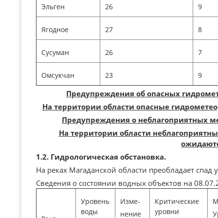
Эльген
26
9
Ягодное
27
8
Сусуман
26
7
Омсукчан
23
9
Предупреждения об опасных гидромет
На территории области опасные гидрометео
Предупреждения о неблагоприятных ме
На территории области неблагоприятны
ожидаютс
1.2. Гидрологическая обстановка.
На реках Магаданской области преобладает спад 
Сведения о состоянии водных объектов на 08.07.2
Уровень
Изме-
Критические
М
воды
уровни
нение
У