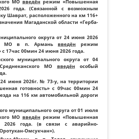
ского МО
введён
режим «Повышенная
2026 года. (Связанной с возможным
ку Шаврат, расположенного на км 116+
начения Магаданской области «Герба-
иципального округа от 24 июня 2026
го МО в п. Армань
введён
режим
 17час 00мин 24 июня 2026 года.
ского муниципального округа от 04
Среднеканского МО
введён
особый
да.
24 июня 2026г. № 73-у, на территории
енная готовность» с 09час 00мин 24
оезда на 116 км автомобильной дороги
го муниципального округа от 01 июля
ского МО
введён
режим «Повышенная
 2026 года. (
в связи с аварийно-
Оротукан-Омсукчан»).