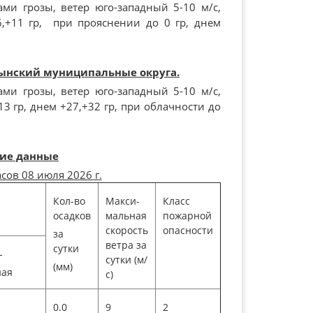
ми грозы, ветер юго-западный 5-10 м/с,
6,+11 гр, при прояснении до 0 гр, днем
сынский муниципальные округа.
ми грозы, ветер юго-западный 5-10 м/с,
3 гр, днем +27,+32 гр, при облачности до
ие данные
асов 08 июля 2026 г.
Кол-во
Макси-
Класс
осадков
мальная
пожарной
скорость
опасности
за
ветра за
сутки
-
сутки (м/
(мм)
ная
с)
0.0
9
2