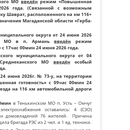
ского МО
введён
режим «Повышенная
2026 года. (Связанной с возможным
ку Шаврат, расположенного на км 116+
начения Магаданской области «Герба-
иципального округа от 24 июня 2026
го МО в п. Армань
введён
режим
 17час 00мин 24 июня 2026 года.
ского муниципального округа от 04
Среднеканского МО
введён
особый
да.
24 июня 2026г. № 73-у, на территории
енная готовность» с 09час 00мин 24
оезда на 116 км автомобильной дороги
40мин
в Тенькинском МО п. Усть – Омчуг
ектроснабжения оставались: 4 (СЗО)
тных домовладений 76 жителей. Причина
ла бригада РЭС из 2 чел. и 1 ед. техники.