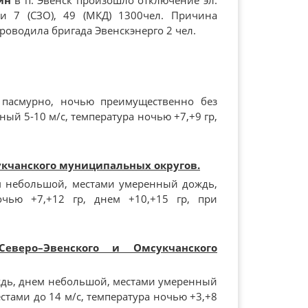
ин
в п. Эвенск произошло отключение эл.
и 7 (СЗО), 49 (МКД) 1300чел. Причина
роводила бригада Эвенскэнерго 2 чел.
 пасмурно, ночью преимущественно без
ый 5-10 м/с, температура ночью +7,+9 гр,
укчанского муниципальных округов.
м небольшой, местами умеренный дождь,
очью +7,+12 гр, днем +10,+15 гр, при
Северо–Эвенского и Омсукчанского
ждь, днем небольшой, местами умеренный
стами до 14 м/с, температура ночью +3,+8