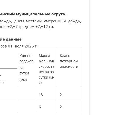
сынский муниципальные округа.
дождь, днем местами умеренный дождь,
ью +2,+7 гр, днем +7,+12 гр.
ие данные
асов 01 июля 2026 г.
Кол-во
Макси-
Класс
осадков
мальная
пожарной
скорость
опасности
за
ветра за
сутки
-
сутки (м/
(мм)
ная
с)
13
2
6
2