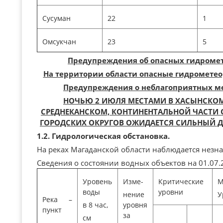
Сусуман
22
1
Омсукчан
23
5
Предупреждения об опасных гидромет
На территории области опасные гидрометео
Предупреждения о неблагоприятных ме
НОЧЬЮ 2 ИЮЛЯ МЕСТАМИ В ХАСЫНСКОМ
СРЕДНЕКАНСКОМ, КОНТИНЕНТАЛЬНОЙ ЧАСТИ 
ГОРОДСКИХ ОКРУГОВ ОЖИДАЕТСЯ СИЛЬНЫЙ ДОЖ
1.2. Гидрологическая обстановка.
На реках Магаданской области наблюдается незн
Сведения о состоянии водных объектов на 01.07.2
Уровень
Изме-
Критические
М
воды
уровни
нение
У
Река –
в 8 час,
уровня
пункт
за
см