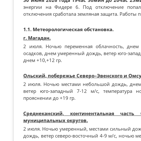
30 июня 2026 года 19час 50мин до 20час 25м
энергии на Фидере 6. Под отключение попал
отключения сработала земляная защита. Работы п
1.1. Метеорологическая обстановка.
г. Магадан.
2 июля. Ночью переменная облачность, днем
осадков, днем умеренный дождь, ветер юго-западн
днем +10,+12 гр.
Ольский, побережье Северо–Эвенского и Омс
2 июля. Ночью местами небольшой дождь, дне
ветер юго-западный 7-12 м/с, температура н
прояснении до +19 гр.
Среднеканский, континентальная часть 
муниципальных округов.
2 июля. Ночью умеренный, местами сильный до
дождь, ветер северо-восточный 4-9 м/с, ночью ме