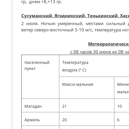
гр, днем +8,+13 гр.
Сусуманский, Ягоднинский, Тенькинский, Ха
2 июля. Ночью умеренный, местами сильный 
ветер северо-восточный 5-10 м/с, температура ноч
Метеорологическ
с 08 часов 30 июня до 08 ч
Населенный
Температура
пункт
воздуха (º С)
Макси-мальная
Мини
маль
Магадан
21
10
Армань
20
6