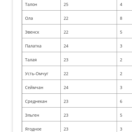
Талон
25
4
Ола
22
8
Эвенск
22
5
Палатка
24
3
Талая
23
2
Усть-Омчуг
22
2
Сеймчан
24
3
Среднекан
23
6
Эльген
23
5
Ягодное
23
3