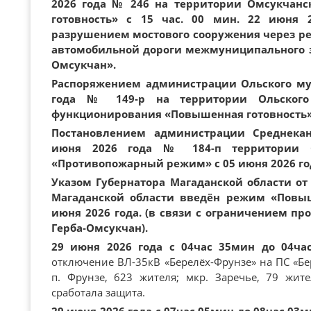
2026 года № 246 на территории Омсукчан
готовность» с 15 час. 00 мин. 22 июня 
разрушением мостового сооружения через ре
автомобильной дороги межмуниципального з
Омсукчан».
Распоряжением администрации Ольского мун
года № 149-р на территории Ольско
функционирования «Повышенная готовность» с
Постановлением администрации Среднекан
июня 2026 года № 184-п территории 
«Противопожарный режим» с 05 июня 2026 го
Указом Губернатора Магаданской области от 
Магаданской области введён режим «Повыш
июня 2026 года. (в связи с ограничением пр
Герба-Омсукчан).
29 июня 2026 года с 04час 35мин до 04ча
отключение ВЛ-35кВ «Берелёх-Фрунзе» на ПС «Бер
п. Фрунзе, 623 жителя; мкр. Заречье, 79 жит
сработала защита.