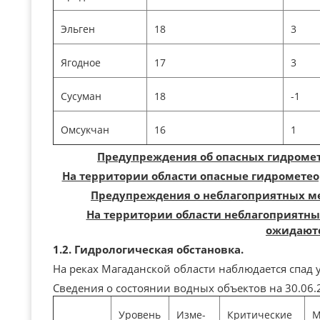
Эльген
18
3
Ягодное
17
3
Сусуман
18
-1
Омсукчан
16
1
Предупреждения об опасных гидромет
На территории области опасные гидрометео
Предупреждения о неблагоприятных ме
На территории области неблагоприятны
ожидаютс
1.2. Гидрологическая обстановка.
На реках Магаданской области наблюдается спад 
Сведения о состоянии водных объектов на 30.06.2
Уровень
Изме-
Критические
М