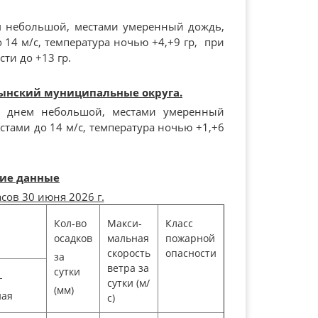
м небольшой, местами умеренный дождь,
 14 м/с, температура ночью +4,+9 гр, при
сти до +13 гр.
сынский муниципальные округа.
, днем небольшой, местами умеренный
стами до 14 м/с, температура ночью +1,+6
ие данные
асов 30 июня 2026 г.
Кол-во
Макси-
Класс
осадков
мальная
пожарной
скорость
опасности
за
ветра за
сутки
-
сутки (м/
(мм)
ная
с)