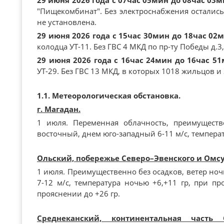
29 июня 2026 года с 07час 05мин до 08час 03
"Пищекомбинат". Без электроснабжения остались
не установлена.
29 июня 2026 года с 15час 30мин до 18час 02
колодца УТ-11. Без ГВС 4 МКД по пр-ту Победы д.3, 5
29 июня 2026 года с 16час 24мин до 16час 5
УТ-29. Без ГВС 13 МКД, в которых 1018 жильцов и 
1.1. Метеорологическая обстановка.
г. Магадан.
1 июля. Переменная облачность, преимуществ
восточный, днем юго-западный 6-11 м/с, температ
Ольский, побережье Северо–Эвенского и Омс
1 июля. Преимущественно без осадков, ветер но
7-12 м/с, температура ночью +6,+11 гр, при пр
прояснении до +26 гр.
Среднеканский, континентальная часть 