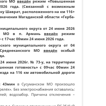
ского МО
введён
режим «Повышенная
2026 года. (Связанной с возможным
ку Шаврат, расположенного на км 116+
начения Магаданской области «Герба-
иципального округа от 24 июня 2026
го МО в п. Армань
введён
режим
 17час 00мин 24 июня 2026 года.
ского муниципального округа от 04
Среднеканского МО
введён
особый
да.
24 июня 2026г. № 73-у, на территории
енная готовность» с 09час 00мин 24
оезда на 116 км автомобильной дороги
с 43мин
в Сусуманском МО произошло
елёх». Без электроснабжения оставались:
елей; водозабор. Причина отключения –