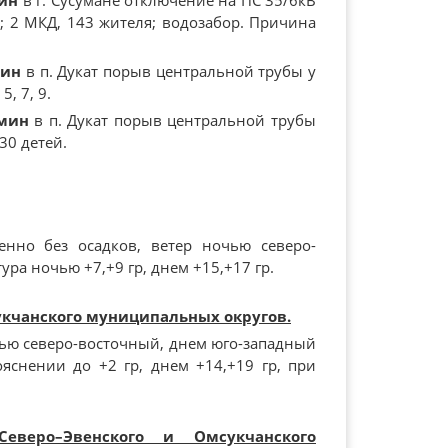
мин
в г. Сусумане отключение на ПС 35/6кВ
; 2 МКД, 143 жителя; водозабор. Причина
мин
в п. Дукат порыв центральной трубы у
, 7, 9.
1мин
в п. Дукат порыв центральной трубы
30 детей.
енно без осадков, ветер ночью северо-
ура ночью +7,+9 гр, днем +15,+17 гр.
укчанского муниципальных округов.
чью северо-восточный, днем юго-западный
ояснении до +2 гр, днем +14,+19 гр, при
Северо–Эвенского и Омсукчанского