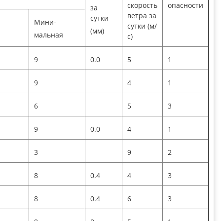
скорость
опасности
за
ветра за
сутки
Мини-
сутки (м/
(мм)
мальная
с)
9
0.0
5
1
9
4
1
6
5
3
9
0.0
4
1
3
9
2
8
0.4
4
3
8
0.4
6
3