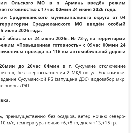
рии Ольского МО в п. Армань
введён
режим
 готовность» с 17час 00мин 24 июня 2026 года.
ии Среднеканского муниципального округа от 04
территории Среднеканского МО
введён
особый
 июня 2026 года.
й области от 24 июня 2026г. № 73-у, на территории
режим «Повышенная готовность» с 09час 00мин 24
раничением проезда на 116 км автомобильной дороги
 26мин до 20час 04мин
в г. Сусумане отключение
инат», без энергоснабжения 2 МКД по ул. Больничная
. здание Сусуманской РБ (запущена ДЭС), водозабор мкр.
ие опоры ЛЭП.
вка.
, преимущественно без осадков, ветер ночью северо-
0 м/с, температура ночью +6,+8 гр, днем +13,+15 гр.