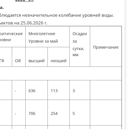
а.
аблюдается незначительное колебание уровней воды.
ктов на 25.06.2026 г.
ритические
Многолетние
Осадки
ровни
Уровни за май
за
Примечание
сутки,
мм
ГЯ
ОЯ
высший
низший
-
636
113
3
-
706
254
5