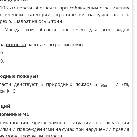
-108 км-проезд обеспечен при соблюдении ограничения
ехнической категории ограничение нагрузки на ось
рез р. Шаврат на ось 6 тонн.
 Магаданской области: обеспечен для всех видов
Яна
открыта
работает по расписанию.
0.
0.
родные пожары)
ласти действуют 3 природных пожара S
= 217га,
общ
ем КЧС.
аций
ногенные ЧС
зникновения чрезвычайных ситуаций на акватории
ариями и повреждениями на судах при нарушении правил
ия моря, плохой видимости.