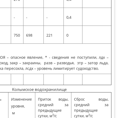
-
-
-
0,4
750
698
221
0
ОЯ – опасное явление, * - сведения не поступили, лдх –
гоход, закр – закраины, разв – разводья, зтр – затор льда,
ка пересохла, лсдх – уровень лимитирует судоходство.
одохранилище
ь
Изменение
Приток воды,
Сброс воды,
средний за
средний за
уровня,
предыдущие
предыдущие
м
3
3
сутки, м
/с
сутки, м
/с