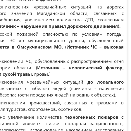
никновения чрезвычайных ситуаций на дорогах
ого значения Магаданской области, связанных с
общения, увеличением количества ДТП, скоплением
точник – нарушения правил дорожного движения
).
сокой пожарной опасностью по условиям погоды,
ия ЧС до муниципального уровня, обусловленный
ется в Омсукчанском МО.
(
Источник ЧС
–
высокая
кновении ЧС, обусловленных распространением огня
рии области. (
Источник – человеческий фактор,
сухой травы, грозы.
)
кновения чрезвычайных ситуаций
до локального
связанных с гибелью людей (причины - нарушения
безопасности поведения людей на водных объектах).
икновения происшествий, связанных с травмами в
ля туристов, спортсменов, охотников.
жно увеличение количества
техногенных пожаров с
ричиной является низкая пожарная защищенность,
зопасности, использование населением неисправных