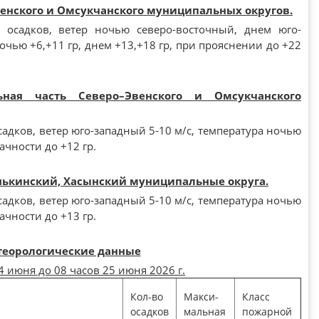
енского и Омсукчанского муниципальных округов.
 осадков, ветер ночью северо-восточный, днем юго-
очью +6,+11 гр, днем +13,+18 гр, при прояснении до +22
льная часть Северо–Эвенского и Омсукчанского
адков, ветер юго-западный 5-10 м/с, температура ночью
лачности до +12 гр.
нькинский, Хасынский муниципальные округа.
адков, ветер юго-западный 5-10 м/с, температура ночью
лачности до +13 гр.
еорологические данные
24 июня до 08 часов 25 июня 2026 г.
Кол-во
Макси-
Класс
осадков
мальная
пожарной