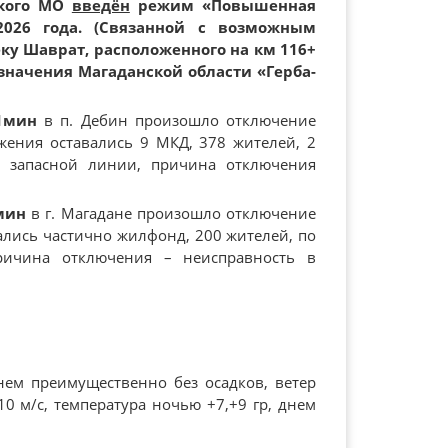
ского МО
введён
режим «Повышенная
2026 года. (Связанной с возможным
ку Шаврат, расположенного на км 116+
начения Магаданской области «Герба-
21мин
в п. Дебин произошло отключение
бжения оставались 9 МКД, 378 жителей, 2
о запасной линии, причина отключения
мин
в г. Магадане произошло отключение
вались частично жилфонд, 200 жителей, по
Причина отключения – неисправность в
ем преимущественно без осадков, ветер
0 м/с, температура ночью +7,+9 гр, днем