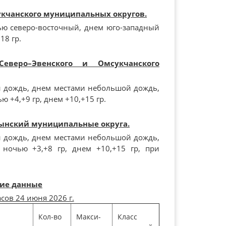
укчанского муниципальных округов.
ью северо-восточный, днем юго-западный
18 гр.
Северо–Эвенского и Омсукчанского
 дождь, днем местами небольшой дождь,
ю +4,+9 гр, днем +10,+15 гр.
сынский муниципальные округа.
 дождь, днем местами небольшой дождь,
а ночью +3,+8 гр, днем +10,+15 гр, при
ие данные
асов 24 июня 2026 г.
Кол-во
Макси-
Класс