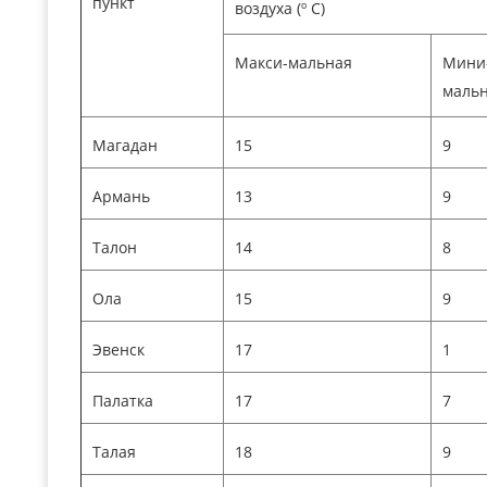
пункт
воздуха (º С)
Макси-мальная
Мини
маль
Магадан
15
9
Армань
13
9
Талон
14
8
Ола
15
9
Эвенск
17
1
Палатка
17
7
Талая
18
9