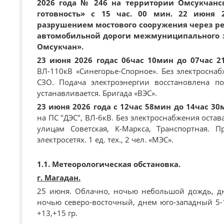
2026 года № 246 на территории Омсукчан
готовность» с 15 час. 00 мин. 22 июня 
разрушением мостового сооружения через ре
автомобильной дороги межмуниципального з
Омсукчан».
23 июня 2026 года
с 06час 10мин до 07час 
ВЛ-110кВ «Синегорье-Спорное». Без электросна
СЗО. Подача электроэнергии восстановлена п
устанавливается. Бригада «ВЭС».
23 июня 2026 года с 12час 58мин до 14час 30
на ПС "ДЭС", ВЛ-6кВ. Без электроснабжения оста
улицам Советская, К-Маркса, Транспортная. 
электросетях. 1 ед. тех., 2 чел. «МЭС».
1.1. Метеорологическая обстановка.
г. Магадан.
25 июня. Облачно, ночью небольшой дождь, дн
ночью северо-восточный, днем юго-западный 5-1
+13,+15 гр.