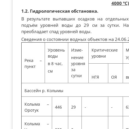
4000 °С)
1.2. Гидрологическая обстановка.
В результате выпавших осадков на отдельных 
подъём уровней воды до 29 см за сутки. На
преобладает спад уровней воды.
Сведения о состоянии водных объектов на 24.06.2
Уровень
Изме-
Критические
М
воды
уровни
нение
У
Река –
в 8 час,
уровня
пункт
за
см
сутки
НГЯ
ОЯ
в
Бассейн р. Колымы
Колыма –
446
29
-
-
6
Оротук
Колыма –