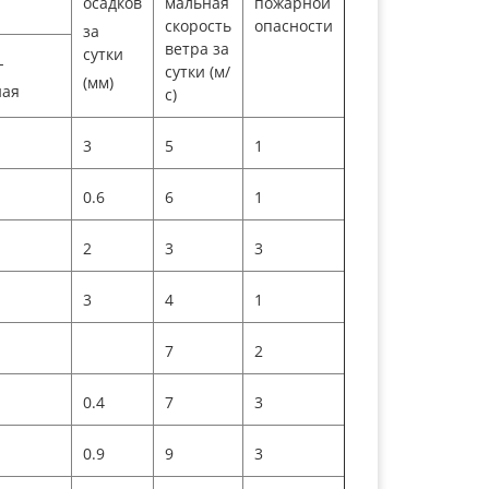
осадков
мальная
пожарной
скорость
опасности
за
ветра за
сутки
-
сутки (м/
(мм)
ная
с)
3
5
1
0.6
6
1
2
3
3
3
4
1
7
2
0.4
7
3
0.9
9
3