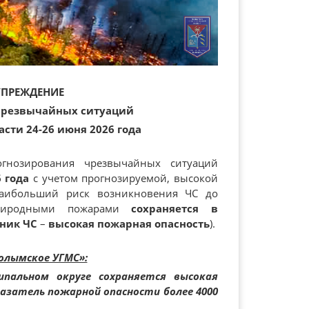
УПРЕЖДЕНИЕ
чрезвычайных ситуаций
сти 24-26 июня 2026 года
нозирования чрезвычайных ситуаций
6 года
с учетом прогнозируемой, высокой
наибольший риск возникновения ЧС до
риродными пожарами
сохраняется в
чник ЧС
–
высокая пожарная опасность
).
олымское УГМС»:
пальном округе сохраняется высокая
казатель пожарной опасности более 4000