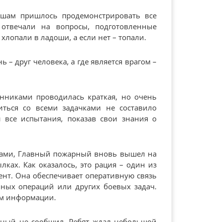
шам пришлось продемонстрировать все
отвечали на вопросы, подготовленные
хлопали в ладоши, а если нет – топали.
 – друг человека, а где является врагом –
нниками проводилась краткая, но очень
виться со всеми задачками не составило
и все испытания, показав свои знания о
чками, Главный пожарный вновь вышел на
лках. Как оказалось, это рация – один из
нт. Она обеспечивает оперативную связь
ьных операций или других боевых задач.
ом информации.
рный не сообщил. Ребят ждал небольшой