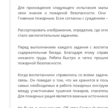
Для прохождения следующего испытания малы
свои знания о пожарной безопасности. Они 
Главным пожарным. Если согласны с суждением – 
Рассортировать изображения, определив, где огонь
стало заключительным заданием.
Перед выполнением каждого задания с воспита
содержательная беседа. Благодаря этому спра
никакого труда. Ребята быстро и четко прошл
пожарной безопасности.
Когда воспитанники справились со всеми зада
связь. Он поведал о том, что же хранится в посы
самых необходимых в работе пожарных инструме
между участниками тушения пожаров, спасател
Для пожарных рация является важным источник
Но было и еще кое-что. Об этом Главный пожа