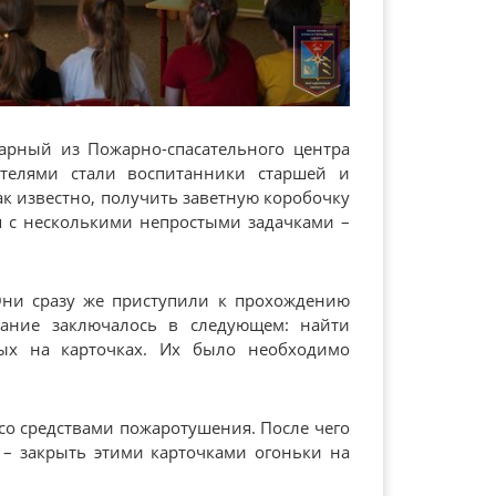
арный из Пожарно-спасательного центра
ателями стали воспитанники старшей и
ак известно, получить заветную коробочку
ся с несколькими непростыми задачками –
Они сразу же приступили к прохождению
дание заключалось в следующем: найти
ых на карточках. Их было необходимо
со средствами пожаротушения. После чего
 – закрыть этими карточками огоньки на