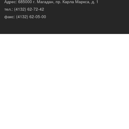
Адрес: 685000 г. Магадан, пр. Карла Маркса, д. 1
тел.: (4132) 62-72-42
факс: (4132) 62-05-00
НАВИГАЦИЯ
На Главную
О Центре
Новости
ОПЕРАТИВНОЕ
Сводки По Пожарам
Экстренные Предупреждения