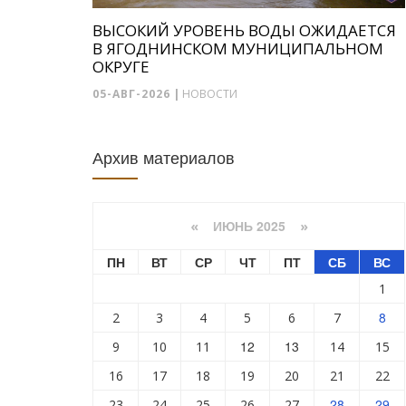
ВЫСОКИЙ УРОВЕНЬ ВОДЫ ОЖИДАЕТСЯ
В ЯГОДНИНСКОМ МУНИЦИПАЛЬНОМ
ОКРУГЕ
05-АВГ-2026
|
НОВОСТИ
Архив материалов
ИЮНЬ 2025
«
»
ПН
ВТ
СР
ЧТ
ПТ
СБ
ВС
1
8
2
3
4
5
6
7
12
13
9
10
11
14
15
16
17
18
19
20
21
22
28
29
23
24
25
26
27