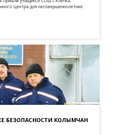
Ф пришли учащиеся СОШ с.Клепка,
нного Центра для несовершеннолетних
ЖЕ БЕЗОПАСНОСТИ КОЛЫМЧАН