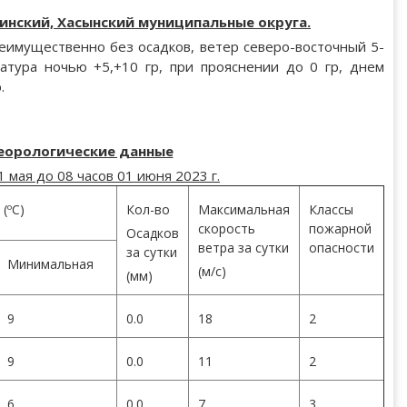
кинский, Хасынский муниципальные округа.
еимущественно без осадков, ветер северо-восточный 5-
ратура ночью +5,+10 гр, при прояснении до 0 гр, днем
.
еорологические данные
1 мая до 08 часов 01 июня 2023 г.
(ºС)
Кол-во
Максимальная
Классы
скорость
пожарной
Осадков
ветра за сутки
опасности
за сутки
Минимальная
(м/с)
(мм)
9
0.0
18
2
9
0.0
11
2
6
0.0
7
3