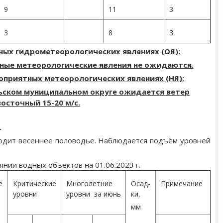
9
11
3
3
8
3
ых гидрометеорологических явлениях (ОЯ):
ные метеорологические явления не ожидаются.
приятных метеорологических явлениях (НЯ):
ьском муниципальном округе ожидается ветер
восточный 15-20 м/с.
.
ходит весеннее половодье. Наблюдается подъём уровней
янии водных объектов на 01.06.2023 г.
е
Критические
Многолетние
Осад-
Примечание
уровни
уровни за июнь
ки,
мм