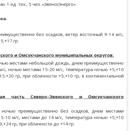
 1 ед. тех., 5 чел. «ЭвенскЭнерго».
ка.
еимущественно без осадков, ветер восточный 9-14 м/с,
5,+17 гр.
ского и Омсукчанского муниципальных округов.
ночью местами небольшой дождь, днем преимущественно
м/с, ночью местами 15-20 м/с, температура ночью +5,+10
15,+20 гр, при облачности +5,+10 гр, в континентальной
ьная часть Северо–Эвенского и Омсукчанского
, ночью преимущественно без осадков, днем местами
-10 м/с, местами до 14 м/с, температура ночью +5,+10
9,+24 гр, при облачности до +14 гр.