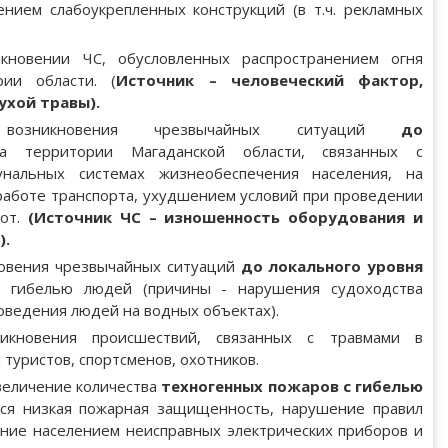
ием слабоукрепленных конструкций (в т.ч. рекламных
кновении ЧС, обусловленных распространением огня
ии области. (
Источник – человеческий фактор,
ухой травы).
ь
возникновения чрезвычайных ситуаций
до
а территории Магаданской области, связанных с
нальных системах жизнеобеспечения населения, на
 работе транспорта, ухудшением условий при проведении
бот.
(Источник ЧС –
изношенность оборудования и
).
овения чрезвычайных ситуаций
до локального уровня
с гибелью людей (причины - нарушения судоходства
оведения людей на водных объектах).
кновения происшествий, связанных с травмами в
туристов, спортсменов, охотников.
величение количества
техногенных пожаров с гибелью
тся низкая пожарная защищенность, нарушение правил
ание населением неисправных электрических приборов и