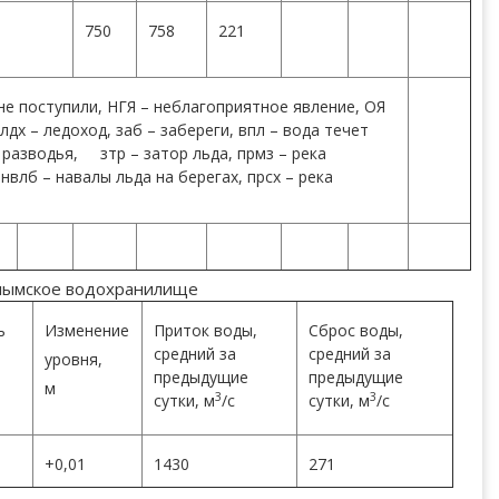
750
758
221
не поступили, НГЯ – неблагоприятное явление, ОЯ
лдх – ледоход, заб – забереги, впл – вода течет
– разводья, зтр – затор льда, прмз – река
нвлб – навалы льда на берегах, прсх – река
лымское водохранилище
ь
Изменение
Приток воды,
Сброс воды,
средний за
средний за
уровня,
предыдущие
предыдущие
м
3
3
сутки, м
/с
сутки, м
/с
+0,01
1430
271