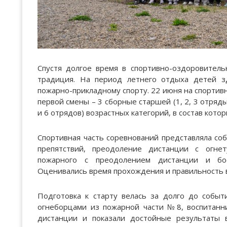
Спустя долгое время в спортивно-оздоровител
традиция. На период летнего отдыха детей з
пожарно-прикладному спорту. 22 июня на спортив
первой смены – 3 сборные старшей (1, 2, 3 отряды)
и 6 отрядов) возрастных категорий, в состав котор
Спортивная часть соревнований представляла соб
препятствий, преодоление дистанции с огне
пожарного с преодолением дистанции и бо
Оценивались время прохождения и правильность 
Подготовка к старту велась за долго до событ
огнеборцами из пожарной части №8, воспитанни
дистанции и показали достойные результаты 