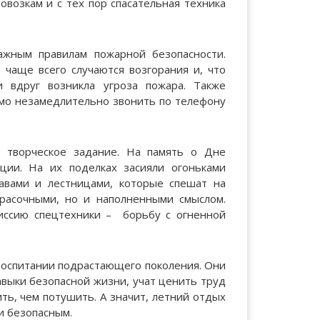
возкам и с тех пор спасательная техника
жным правилам пожарной безопасности.
 чаще всего случаются возгорания и, что
и вдруг возникла угроза пожара. Также
имо незамедлительно звонить по телефону
о творческое задание. На память о Дне
ции. На их поделках засияли огоньками
авами и лестницами, которые спешат на
расочными, но и наполненными смыслом.
миссию спецтехники – борьбу с огненной
воспитании подрастающего поколения. Они
авыки безопасной жизни, учат ценить труд
ть, чем потушить. А значит, летний отдых
и безопасным.