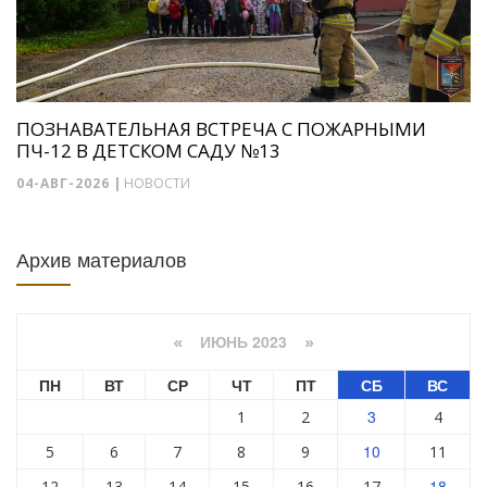
ПОЗНАВАТЕЛЬНАЯ ВСТРЕЧА С ПОЖАРНЫМИ
ПЧ-12 В ДЕТСКОМ САДУ №13
04-АВГ-2026
|
НОВОСТИ
Архив материалов
ИЮНЬ 2023
«
»
ПН
ВТ
СР
ЧТ
ПТ
СБ
ВС
3
1
2
4
10
5
6
7
8
9
11
18
12
13
14
15
16
17