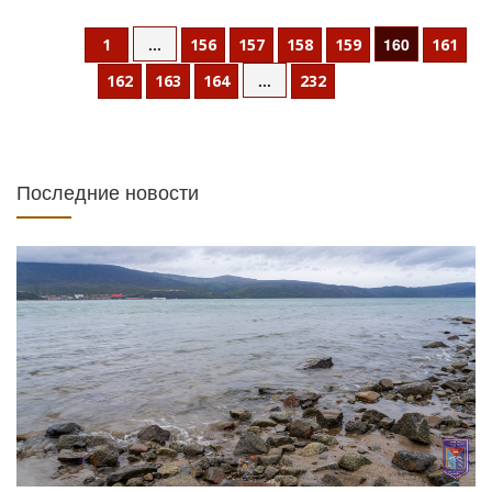
...
160
1
156
157
158
159
161
...
162
163
164
232
Последние новости